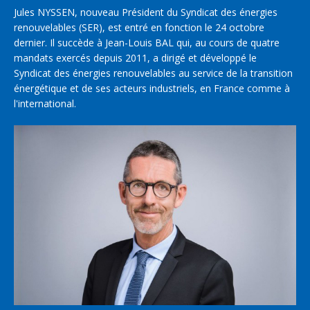
Jules NYSSEN, nouveau Président du Syndicat des énergies
renouvelables (SER), est entré en fonction le 24 octobre
dernier. Il succède à Jean-Louis BAL qui, au cours de quatre
mandats exercés depuis 2011, a dirigé et développé le
Syndicat des énergies renouvelables au service de la transition
énergétique et de ses acteurs industriels, en France comme à
l'international.