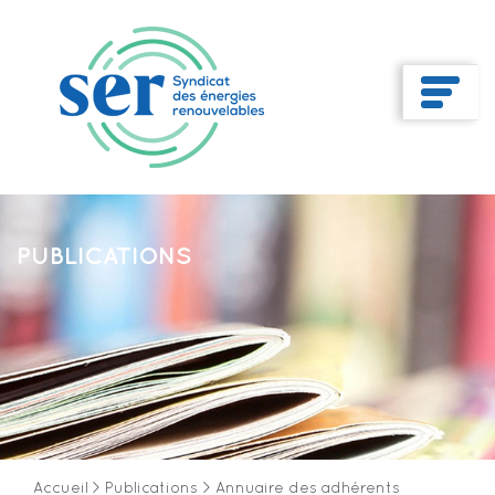
PUBLICATIONS
Accueil
>
Publications
>
Annuaire des adhérents