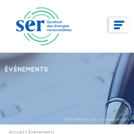
ÉVÉNEMENTS
© BillionPhotos.com - stock.adobe.com
Accueil
>
Événements