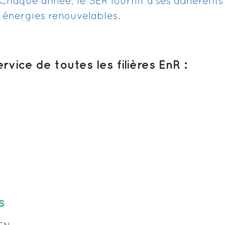
 Chaque année, le SER fournit à ses adhérents 
s énergies renouvelables.
vice de toutes les filières EnR :
s