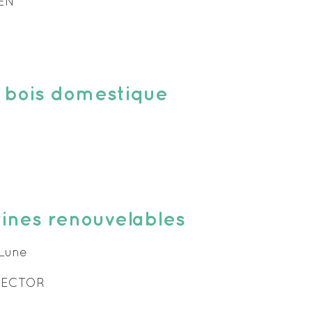
PEN
 bois domestique
ines renouvelables
 Lune
HECTOR