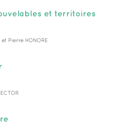
velables et territoires
et Pierre HONORE
r
HECTOR
re