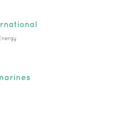
rnational
Energy
marines