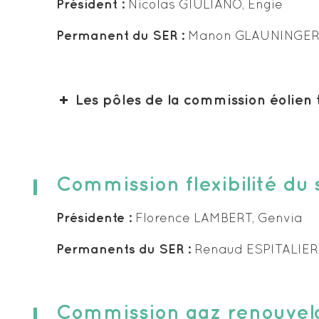
Président :
Nicolas GIULIANO, Engie
Permanent du SER :
Manon GLAUNINGER 
Les pôles de la commission éolien 
Pôle Economique
Commission flexibilité du
Pôle Exploitation et maintenance
Présidente :
Florence LAMBERT, Genvia
Permanents du SER :
Renaud ESPITALIER
Pôle Réglementaire
Commission gaz renouvel