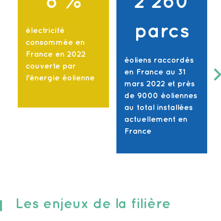
8
%
2 260
parcs
électricité
consommée en
France en 2022
éoliens raccordés
couverte par
en France au 31
l’énergie éolienne
mars 2022 et près
de 9000 éoliennes
au total installées
actuellement en
France
Les enjeux de la filière