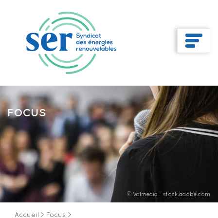
FOCUS
© Valmedia - stock.adobe.com
Accueil
>
Focus
>