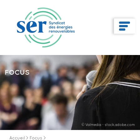
FOCUS
© Valmedia - stock.adobe.com
Accueil
>
Focus
>