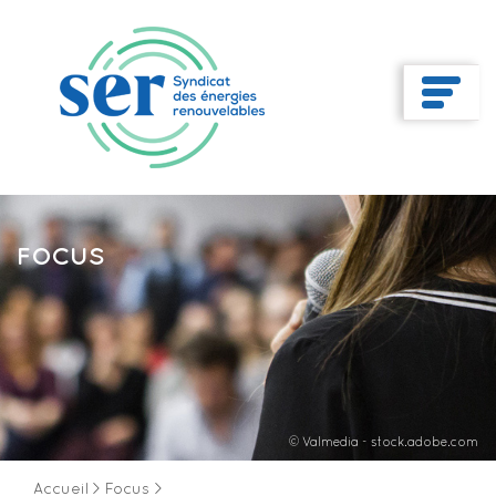
FOCUS
© Valmedia - stock.adobe.com
Accueil
>
Focus
>