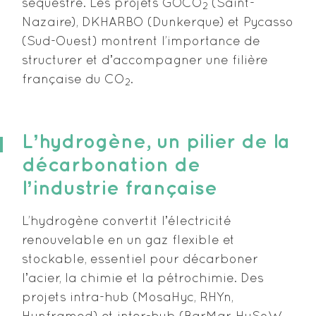
séquestré. Les projets GOCO
(Saint-
2
Nazaire), DKHARBO (Dunkerque) et Pycasso
(Sud-Ouest) montrent l’importance de
structurer et dʼaccompagner une filière
française du CO
.
2
Lʼhydrogène, un pilier de la
décarbonation de
lʼindustrie française
L’hydrogène convertit lʼélectricité
renouvelable en un gaz flexible et
stockable, essentiel pour décarboner
lʼacier, la chimie et la pétrochimie. Des
projets intra-hub (MosaHyc, RHYn,