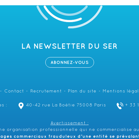
LA NEWSLETTER DU SER
ABONNEZ-VOUS
Contact
Recrutement
Plan du site
Mentions léga
s :
40-42 rue La Boétie 75008 Paris
+ 33 
Avertissement :
e organisation professionnelle qui ne commercialise au
hages commerciaux frauduleux d’une entité se prévalant 