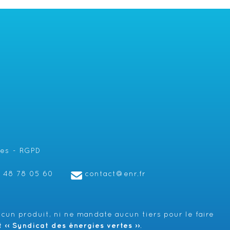
les
RGPD
1 48 78 05 60
contact@enr.fr
cun produit, ni ne mandate aucun tiers pour le faire
‹‹ Syndicat des énergies vertes ››
.