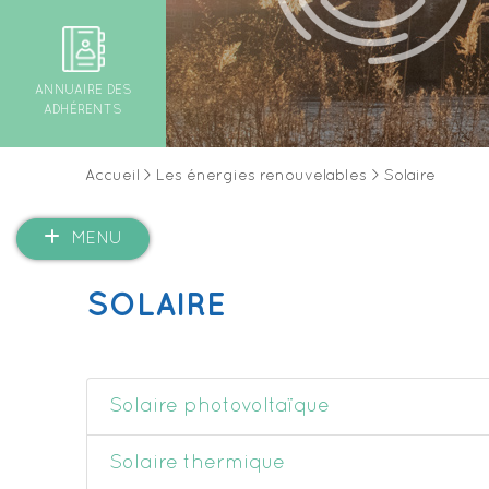
ANNUAIRE DES
ADHÉRENTS
Accueil
>
Les énergies renouvelables
>
Solaire
MENU
SOLAIRE
Solaire photovoltaïque
Solaire thermique