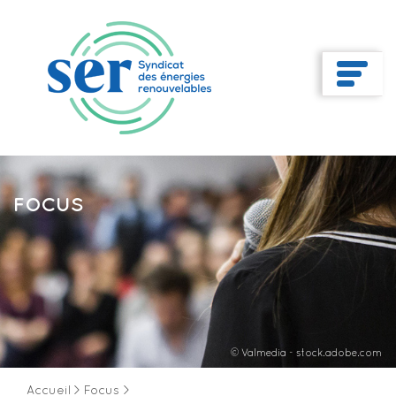
FOCUS
© Valmedia - stock.adobe.com
Accueil
>
Focus
>