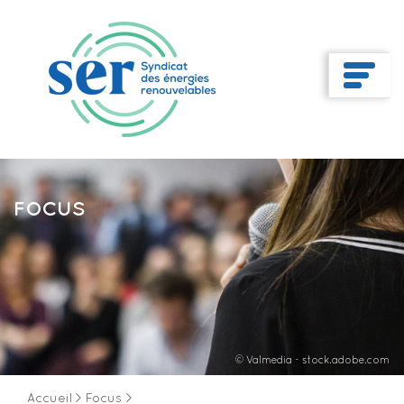
FOCUS
© Valmedia - stock.adobe.com
Accueil
>
Focus
>