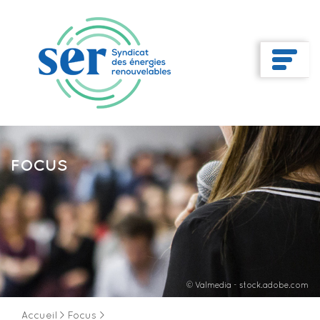
FOCUS
© Valmedia - stock.adobe.com
Accueil
>
Focus
>